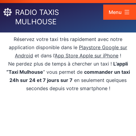
Aller
RADIO TAXIS
au
Menu
contenu
MULHOUSE
Réservez votre taxi très rapidement avec notre
application disponible dans le
Playstore Google sur
Android
et dans l’
App Store Apple sur iPhone
!
Ne perdez plus de temps à chercher un taxi !
L’appli
“Taxi Mulhouse
” vous permet de
commander un taxi
24h sur 24 et 7 jours sur 7
en seulement quelques
secondes depuis votre smartphone !