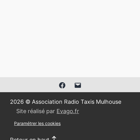
Facebook
E-
mail
2026 © Association Radio Taxis Mulhouse
Site réalisé par
Evago.fr
Paramétrer les cookies
Retour en haut